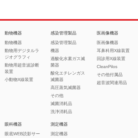
動物機器
感染管理製品
医画像機器
動物機器
感染管理製品
医画像機器
動物用デジタルラ
機器
耳鼻科用X線装置
ジオグラフィ
過酸化水素ガス滅
回診用X線装置
動物用超音波診断
菌器
CleanPilos
装置
酸化エチレンガス
その他付属品
小動物X線装置
滅菌器
超音波関連用品
高圧蒸気滅菌器
その他
滅菌消耗品
洗浄消耗品
眼科機器
測定機器
眼底WEB読影サー
測定機器