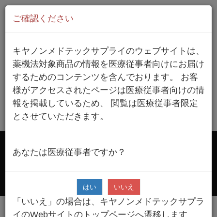
Menu.
ご確認ください
すべては調剤薬局の「これから」のために
キヤノンメドテックサプライのウェブサイトは、
薬剤自動分割分包機
薬機法対象商品の情報を医療従事者向けにお届け
するためのコンテンツを含んでおります。 お客
様がアクセスされたページは医療従事者向けの情
プリンター有：販売終了
報を掲載しているため、 閲覧は医療従事者限定
とさせていただきます。
プリンター無：販売終了
AX-930
AX45f
あなたは医療従事者ですか？
Drop8 [AX45fオプション]
はい
いいえ
「いいえ」の場合は、キヤノンメドテックサプラ
イのWebサイトのトップページへ遷移します