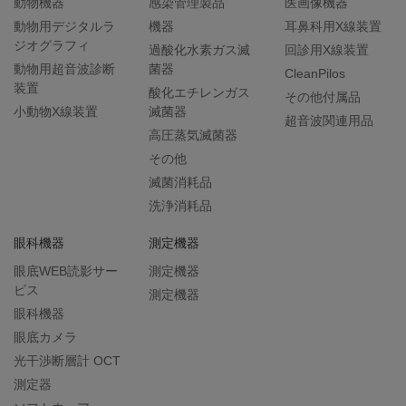
動物機器
感染管理製品
医画像機器
動物用デジタルラ
機器
耳鼻科用X線装置
ジオグラフィ
過酸化水素ガス滅
回診用X線装置
動物用超音波診断
菌器
CleanPilos
装置
酸化エチレンガス
その他付属品
小動物X線装置
滅菌器
超音波関連用品
高圧蒸気滅菌器
その他
滅菌消耗品
洗浄消耗品
眼科機器
測定機器
眼底WEB読影サー
測定機器
ビス
測定機器
眼科機器
眼底カメラ
光干渉断層計 OCT
測定器