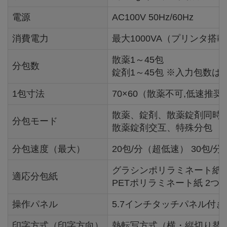
電源
AC100V 50Hz/60Hz
消費電力
最大1000VA（プリンタ搭
散薬1～45包
分包数
錠剤1～45包 ※入力包数は～
1包寸法
70×60（散薬不可,低速推奨）、
散薬、錠剤、散薬錠剤同時
分包モード
散薬錠剤交互、特殊分包
分包速度（最大）
20包/分（超低速） 30包/
グラシンポリラミネート紙 2
適応分包紙
PETポリラミネート紙 2つ折
操作パネル
5.7インチタッチパネル付き
印字方式（印字方向）
熱転写方式（横・縦切り替